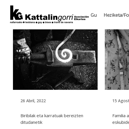
Gu
Heziketa/F
26 Abril, 2022
15 Agos
Biribilak eta karratuak bereizten
Familia 
ditudanetik
eskubid