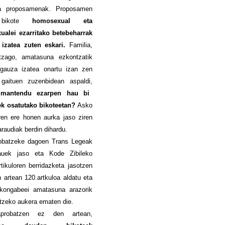
a proposamenak. Proposamen
 bikote
homosexual eta
ualei ezarritako betebeharrak
 izatea zuten eskari.
Familia,
tzago, amatasuna ezkontzatik
 gauza izatea onartu izan zen
 gaituen zuzenbidean aspaldi,
k mantendu ezarpen hau bi
 osatutako bikoteetan?
Asko
ren ere honen aurka jaso ziren
araudiak berdin dihardu.
obatzeke dagoen Trans Legeak
auek jaso eta Kode Zibileko
rtikuloren berridazketa jasotzen
 artean 120.artkuloa aldatu eta
zkongabeei amatasuna arazorik
tzeko aukera ematen die.
probatzen ez den artean,