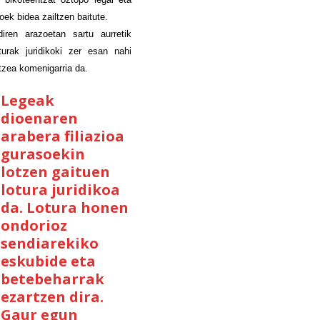
oek bidea zailtzen baitute.
iren arazoetan sartu aurretik
loturak juridikoki zer esan nahi
tzea komenigarria da.
Legeak
dioenaren
arabera filiazioa
gurasoekin
lotzen gaituen
lotura juridikoa
da. Lotura honen
ondorioz
sendiarekiko
eskubide eta
betebeharrak
ezartzen dira.
Gaur egun