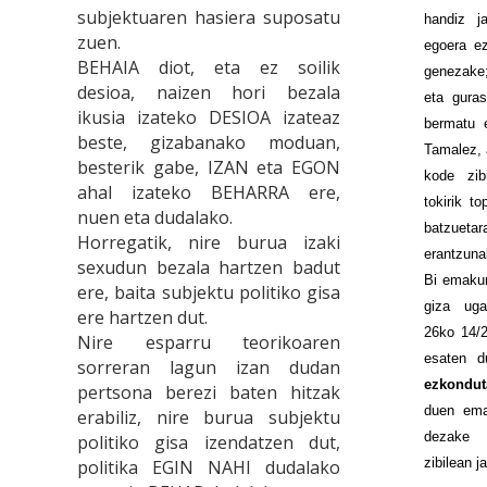
subjektuaren hasiera suposatu
handiz j
zuen.
egoera ez
BEHAIA diot, eta ez soilik
genezake
desioa, naizen hori bezala
eta gura
ikusia izateko DESIOA izateaz
bermatu e
beste, gizabanako moduan,
Tamalez, 
besterik gabe, IZAN eta EGON
kode zib
ahal izateko BEHARRA ere,
tokirik t
nuen eta dudalako.
batzuetar
Horregatik, nire burua izaki
erantzuna
sexudun bezala hartzen badut
Bi emaku
ere, baita subjektu politiko gisa
giza uga
ere hartzen dut.
26ko 14/2
Nire esparru teorikoaren
esaten d
sorreran lagun izan dudan
ezkondu
pertsona berezi baten hitzak
duen em
erabiliz, nire burua subjektu
dezake 
politiko gisa izendatzen dut,
zibilean j
politika EGIN NAHI dudalako