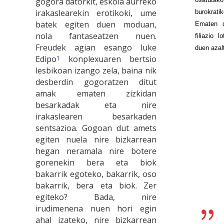
gogora datorkit, eskola aurreko
irakaslearekin erotikoki, ume
burokratik
batek egiten duen moduan,
Ematen d
nola fantaseatzen nuen.
filiazio 
Freudek agian esango luke
duen azal
Edipo
konplexuaren bertsio
1
lesbikoan izango zela, baina nik
desberdin gogoratzen ditut
amak ematen zizkidan
besarkadak eta nire
irakaslearen besarkaden
sentsazioa. Gogoan dut amets
egiten nuela nire bizkarrean
hegan neramala nire botere
gorenekin bera eta biok
bakarrik egoteko, bakarrik, oso
bakarrik, bera eta biok. Zer
egiteko? Bada, nire
irudimenena nuen hori egin
ahal izateko, nire bizkarrean