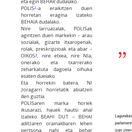
eta egin BEHAR dudalako.
POLIS
-a eraikitzen duen
2
horretan eragina izateko
BEHAIA dudalako.
Nire larruazalak, POLISak
agintzen duen markekin – arau
sozialak, gizarte itxaropenak,
rolak, preskripzioak eta abar –
OIKOS
, nire etxea, nire NIa,
3
onerako eta txarrerako
zeharkatuta dagoela oihuka
esaten duelako.
Eta horrekin batera, NI
zoragarri horretatik abiatzen
den guztia.
POLISaren marka horiek
ikusarazi, hauek hautsi ahal
izateko BEAHI DUT – BEHAI
Lagundut
aditzaren orainaldiaren lehen
parlament
pertsona, nahi eta behar
izan zire