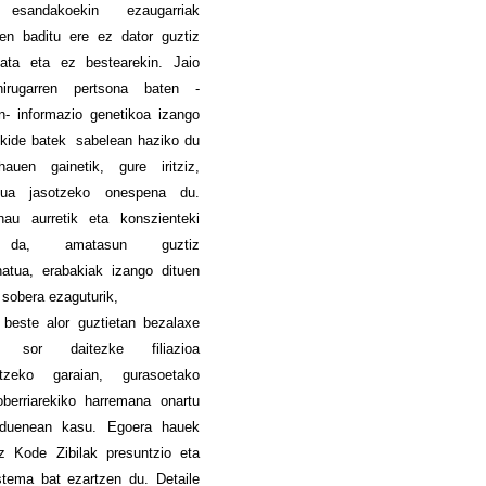
k esandakoekin ezaugarriak
zen baditu ere ez dator guztiz
ata eta ez bestearekin. Jaio
hirugarren pertsona baten -
n- informazio genetikoa izango
ekide batek sabelean haziko du
auen gainetik, gure iritziz,
dua jasotzeko onespena du.
hau aurretik eta konszienteki
 da, amatasun guztiz
onatua, erabakiak izango dituen
 sobera ezaguturik,
 beste alor guztietan bezalaxe
k sor daitezke filiazioa
atzeko garaian, gurasoetako
oberriarekiko harremana onartu
duenean kasu. Egoera hauek
iz Kode Zibilak presuntzio eta
tema bat ezartzen du. Detaile