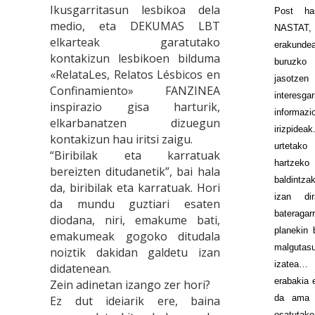
Ikusgarritasun lesbikoa dela
Post ha
medio, eta DEKUMAS LBT
NASTAT,
elkarteak garatutako
erakund
kontakizun lesbikoen bilduma
buruzko 
«RelataLes, Relatos Lésbicos en
jasotze
Confinamiento» FANZINEA
interesg
inspirazio gisa harturik,
informaz
elkarbanatzen dizuegun
irizpidea
kontakizun hau iritsi zaigu.
urtetako
“Biribilak eta karratuak
hartzek
bereizten ditudanetik”, bai hala
baldintza
da, biribilak eta karratuak. Hori
izan di
da mundu guztiari esaten
bateragar
diodana, niri, emakume bati,
planekin 
emakumeak gogoko ditudala
malgutasu
noiztik dakidan galdetu izan
izatea… 
didatenean.
erabakia 
Zein adinetan izango zer hori?
da ama i
Ez dut ideiarik ere, baina
osatutako