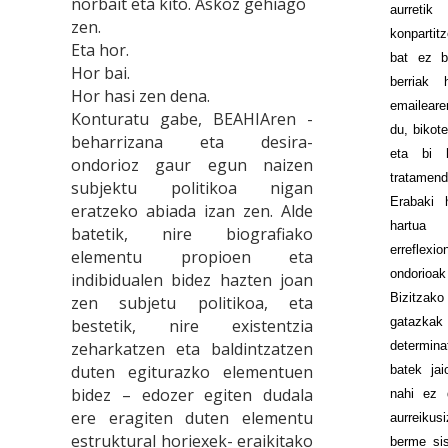
norbait eta kito. Askoz gehiago
aurreti
zen.
konpartit
Eta hor.
bat ez b
Hor bai.
berriak 
Hor hasi zen dena.
emaileare
Konturatu gabe, BEAHIAren -
du, bikot
beharrizana eta desira-
eta bi h
ondorioz gaur egun naizen
tratamen
subjektu politikoa nigan
Erabaki 
eratzeko abiada izan zen. Alde
hartua
batetik, nire biografiako
erreflexi
elementu propioen eta
ondorioak
indibidualen bidez hazten joan
Bizitzako
zen subjetu politikoa, eta
gatazka
bestetik, nire existentzia
zeharkatzen eta baldintzatzen
determin
duten egiturazko elementuen
batek jai
bidez – edozer egiten dudala
nahi ez 
ere eragiten duten elementu
aurreikus
estruktural horiexek- eraikitako
berme sis