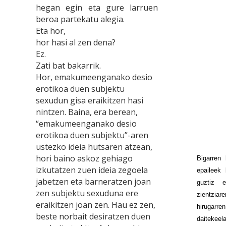
hegan egin eta gure larruen
beroa partekatu alegia.
Eta hor,
hor hasi al zen dena?
Ez.
Zati bat bakarrik.
Hor, emakumeenganako desio
erotikoa duen subjektu
sexudun gisa eraikitzen hasi
nintzen. Baina, era berean,
“emakumeenganako desio
erotikoa duen subjektu”-aren
ustezko ideia hutsaren atzean,
hori baino askoz gehiago
Bigarren 
izkutatzen zuen ideia zegoela
epaileek 
jabetzen eta barneratzen joan
guztiz 
zen subjektu sexuduna ere
zientzia
eraikitzen joan zen. Hau ez zen,
hirugarr
beste norbait desiratzen duen
daitekeel