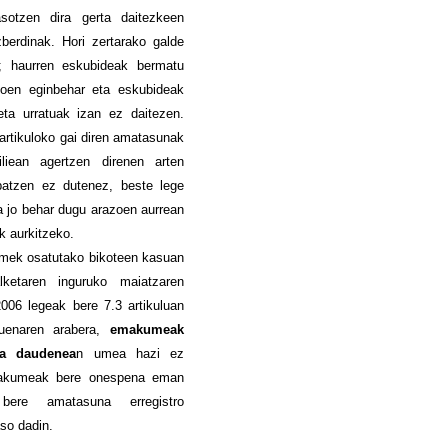
asotzen dira gerta daitezkeen
berdinak. Hori zertarako galde
; haurren eskubideak bermatu
soen eginbehar eta eskubideak
ta urratuak izan ez daitezen.
artikuloko gai diren amatasunak
iliean agertzen direnen arten
opatzen ez dutenez, beste lege
a jo behar dugu arazoen aurrean
k aurkitzeko.
mek osatutako bikoteen kasuan
lketaren inguruko maiatzaren
006 legeak bere 7.3 artikuluan
uenaren arabera,
emakumeak
ta daudenea
n umea hazi ez
akumeak bere onespena eman
bere amatasuna erregistro
aso dadin.