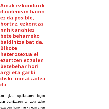
Amak ezkondurik
daudenean baino
ez da posible,
hortaz, ezkontza
nahitanahiez
bete beharreko
baldintza bat da.
Bikote
heterosexualei
ezartzen ez zaien
betebehar hori
argi eta garbi
diskriminatzailea
da.
ako giza ugalketaren legea
uan tramitatzen ari zela asko
n ezarpen honen aurka egin ziren