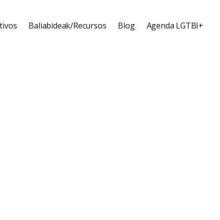
tivos
Baliabideak/Recursos
Blog
Agenda LGTBI+