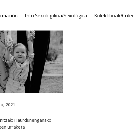
ormación
Info Sexologikoa/Sexológica
Kolektiboak/Colec
to, 2021
anitzak: Haurdunenganako
een urraketa