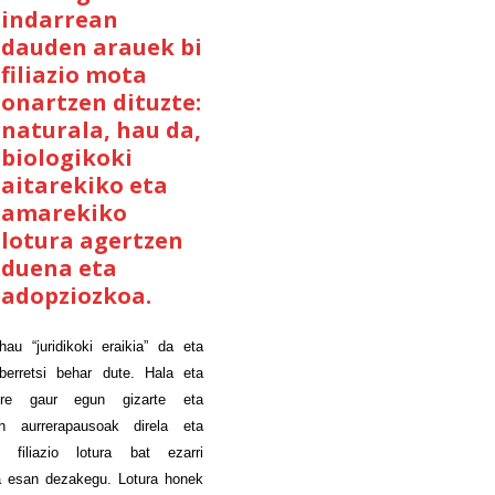
indarrean
dauden arauek bi
filiazio mota
onartzen dituzte:
naturala, hau da,
biologikoki
aitarekiko eta
amarekiko
lotura agertzen
duena eta
adopziozkoa.
hau “juridikoki eraikia” da eta
berretsi behar dute. Hala eta
ere gaur egun gizarte eta
ren aurrerapausoak direla eta
en filiazio lotura bat ezarri
a esan dezakegu. Lotura honek