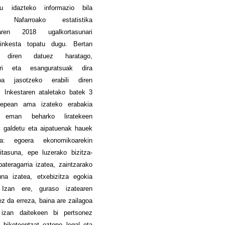
u idazteko informazio bila
 Nafarroako estatistika
earen 2018 ugalkortasunari
inkesta topatu dugu. Bertan
n diren datuez haratago,
arri eta esanguratsuak dira
ioa jasotzeko erabili diren
k. Inkestaren ataletako batek 3
 epean ama izateko erabakia
o eman beharko liratekeen
k galdetu eta aipatuenak hauek
ra: egoera ekonomikoarekin
ritasuna, epe luzerako bizitza-
bateragarria izatea, zaintzarako
na izatea, etxebizitza egokia
Izan ere, guraso izatearen
ez da erreza, baina are zailagoa
zan daitekeen bi pertsonez
 bikoteentzat oztopo legal eta