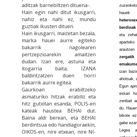
aditzak barnebiltzen dituena-.
zuzenket
Hain egin nahi ditut ikusgarri,
hauek
nahiz eta nahi ez, mundu
heterosex
guztiak ikusten dituen.
berdinak
Hain ikusgarri, maizetan bezala,
eta zeha
marka hauei aurre egiteko
aparteko
bakarrik nagolearen
arautzen
pertzepzioarekin amaitzen
zergati
dudan. Izan ere, astuna eta
emakumek
itogarria baita, IZANA
izan bazi
baldintzatzen duen horri
ahotsak, 
bakarrik aurre egitea.
Egun apr
Gaurkoan erabiltzeko
eskari h
asmaturiko hitzak erabiliz eta
zenbait a
hitz gutxitan esanda, POLIS-en
du. Hauen
kateak haustea BEHAI dut.
bikote e
Baina aldi berean, eta BEHAI
gabe ezar
berdintsua edo handiagoraekin,
Legea a
OIKOS-en, nire etxean, nire NI-