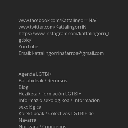
www.facebook.com/KattalingorriNa/
www.twitter.com/KattalingorriN
https://www.instagram.com/ka
t
talingorri_l
gtbiq/
YouTube
Email: kattalingorrinafarroa@gmail.com
Agenda LGTBI+
Baliabideak / Recursos
Blog
Heziketa / Formación LGTBI+
Informazio sexologikoa / Información
sexológica
Kolektiboak / Colectivos LGTBI+ de
Navarra
Nor gara / Conócenos