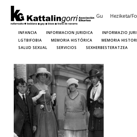
Gu
Heziketa/F
SORT BLOG:
ALL
ADOLESCENCIA
ASEXUALIDAD
EFEMÉRIDES
ESTEREOTIPOAK
ESTEREOTIPOS
FE
INFANCIA
INFORMACIÓN JURÍDICA
INFORMAZIO JUR
LGTBIFOBIA
MEMORIA HISTÓRICA
MEMORIA HISTOR
SALUD SEXUAL
SERVICIOS
SEXHERBESTERATZEA