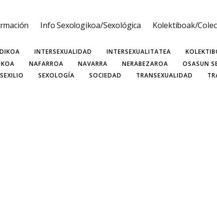
ormación
Info Sexologikoa/Sexológica
Kolektiboak/Colec
ASEXUALITATEA
BISEXUALIDAD
BISEXUALITATEA
COLEC
MINISMO
FEMINISMOA
GIZA ESKUBIDEAK
GIZARTEA
H
IDIKOA
INTERSEXUALIDAD
INTERSEXUALITATEA
KOLEKTI
IKOA
NAFARROA
NAVARRA
NERABEZAROA
OSASUN S
SEXILIO
SEXOLOGÍA
SOCIEDAD
TRANSEXUALIDAD
TR