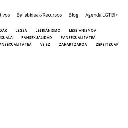
tivos
Baliabideak/Recursos
Blog
Agenda LGTBI+
TIVOS
DERECHOS HUMANOS
DRAG
EFEMERIDEAK
AURTZAROA
HOMOSEXUALIDAD
HOMOSEXUALITATEA
BOAK
LEGEA
LESBIANISMO
LESBIANISMOA
EXUALA
PANSEXUALIDAD
PANSEXUALITATEA
ANSEXUALITATEA
VEJEZ
ZAHARTZAROA
ZERBITZUAK