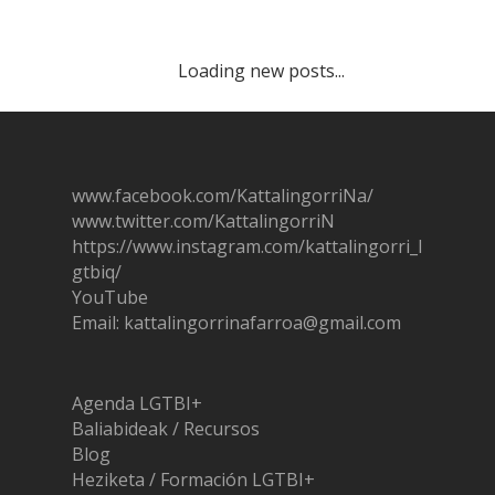
Loading new posts...
www.facebook.com/KattalingorriNa/
www.twitter.com/KattalingorriN
https://www.instagram.com/ka
t
talingorri_l
gtbiq/
YouTube
Email: kattalingorrinafarroa@gmail.com
Agenda LGTBI+
Baliabideak / Recursos
Blog
Heziketa / Formación LGTBI+