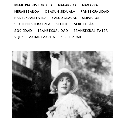
MEMORIA HISTORIKOA
NAFARROA
NAVARRA
NERABEZAROA
OSASUN SEXUALA
PANSEXUALIDAD
PANSEXUALITATEA
SALUD SEXUAL
SERVICIOS
SEXHERBESTERATZEA
SEXILIO
SEXOLOGÍA
SOCIEDAD
TRANSEXUALIDAD
TRANSEXUALITATEA
VEJEZ
ZAHARTZAROA
ZERBITZUAK