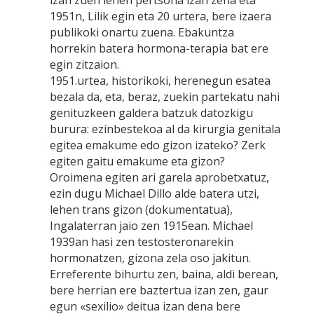
izan zuen lehen pertsona izan zena eta
1951n, Lilik egin eta 20 urtera, bere izaera
publikoki onartu zuena. Ebakuntza
horrekin batera hormona-terapia bat ere
egin zitzaion.
1951.urtea, historikoki, herenegun esatea
bezala da, eta, beraz, zuekin partekatu nahi
genituzkeen galdera batzuk datozkigu
burura: ezinbestekoa al da kirurgia genitala
egitea emakume edo gizon izateko? Zerk
egiten gaitu emakume eta gizon?
Oroimena egiten ari garela aprobetxatuz,
ezin dugu Michael Dillo alde batera utzi,
lehen trans gizon (dokumentatua),
Ingalaterran jaio zen 1915ean. Michael
1939an hasi zen testosteronarekin
hormonatzen, gizona zela oso jakitun.
Erreferente bihurtu zen, baina, aldi berean,
bere herrian ere baztertua izan zen, gaur
egun «sexilio» deitua izan dena bere