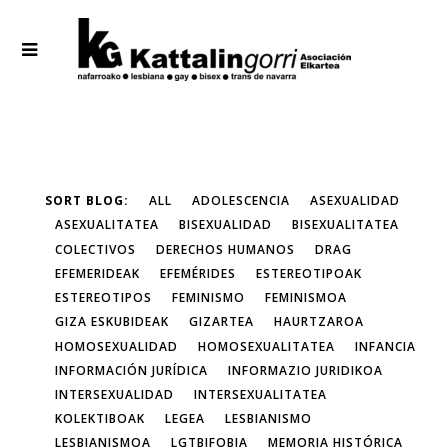
SORT BLOG:
ALL
ADOLESCENCIA
ASEXUALIDAD
ASEXUALITATEA
BISEXUALIDAD
BISEXUALITATEA
COLECTIVOS
DERECHOS HUMANOS
DRAG
EFEMERIDEAK
EFEMÉRIDES
ESTEREOTIPOAK
ESTEREOTIPOS
FEMINISMO
FEMINISMOA
GIZA ESKUBIDEAK
GIZARTEA
HAURTZAROA
HOMOSEXUALIDAD
HOMOSEXUALITATEA
INFANCIA
INFORMACIÓN JURÍDICA
INFORMAZIO JURIDIKOA
INTERSEXUALIDAD
INTERSEXUALITATEA
KOLEKTIBOAK
LEGEA
LESBIANISMO
LESBIANISMOA
LGTBIFOBIA
MEMORIA HISTÓRICA