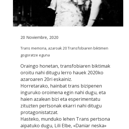
20 Noviembre, 2020
Trans memoria, azaroak 20 Transfobiaren biktimen
gogoratze eguna
Oraingo honetan, transfobiaren biktimak
oroitu nahi ditugu lerro hauek 2020ko
azaroaren 20ri eskainiz.
Horretarako, hainbat trans bizipenen
inguruko oroimena egin nahi dugu, eta
haien azalean bizi eta esperimentatu
zituzten pertsonak ekarri nahi ditugu
protagonistatzat.
Hasteko, munduko lehen Trans pertsona
aipatuko dugu, Lili Elbe, «Daniar neska»