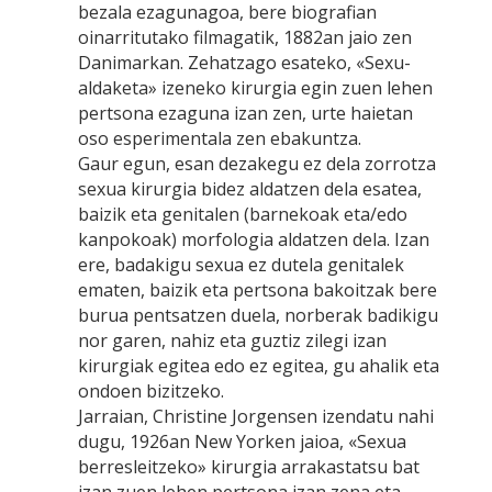
bezala ezagunagoa, bere biografian
oinarritutako filmagatik, 1882an jaio zen
Danimarkan. Zehatzago esateko, «Sexu-
aldaketa» izeneko kirurgia egin zuen lehen
pertsona ezaguna izan zen, urte haietan
oso esperimentala zen ebakuntza.
Gaur egun, esan dezakegu ez dela zorrotza
sexua kirurgia bidez aldatzen dela esatea,
baizik eta genitalen (barnekoak eta/edo
kanpokoak) morfologia aldatzen dela. Izan
ere, badakigu sexua ez dutela genitalek
ematen, baizik eta pertsona bakoitzak bere
burua pentsatzen duela, norberak badikigu
nor garen, nahiz eta guztiz zilegi izan
kirurgiak egitea edo ez egitea, gu ahalik eta
ondoen bizitzeko.
Jarraian, Christine Jorgensen izendatu nahi
dugu, 1926an New Yorken jaioa, «Sexua
berresleitzeko» kirurgia arrakastatsu bat