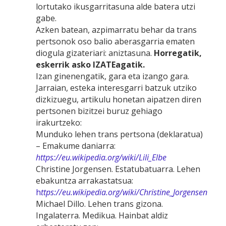
lortutako ikusgarritasuna alde batera utzi
gabe.
Azken batean, azpimarratu behar da trans
pertsonok oso balio aberasgarria ematen
diogula gizateriari: aniztasuna.
Horregatik,
eskerrik asko IZATEagatik.
Izan ginenengatik, gara eta izango gara.
Jarraian, esteka interesgarri batzuk utziko
dizkizuegu, artikulu honetan aipatzen diren
pertsonen bizitzei buruz gehiago
irakurtzeko:
Munduko lehen trans pertsona (deklaratua)
– Emakume daniarra:
https://eu.wikipedia.org/wiki/Lili_Elbe
Christine Jorgensen. Estatubatuarra. Lehen
ebakuntza arrakastatsua:
h
ttps://eu.wikipedia.org/wiki/Christine_Jorgensen
Michael Dillo. Lehen trans gizona.
Ingalaterra. Medikua. Hainbat aldiz