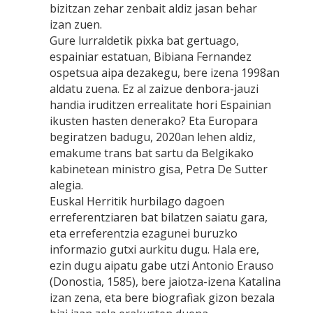
bizitzan zehar zenbait aldiz jasan behar
izan zuen.
Gure lurraldetik pixka bat gertuago,
espainiar estatuan, Bibiana Fernandez
ospetsua aipa dezakegu, bere izena 1998an
aldatu zuena. Ez al zaizue denbora-jauzi
handia iruditzen errealitate hori Espainian
ikusten hasten denerako? Eta Europara
begiratzen badugu, 2020an lehen aldiz,
emakume trans bat sartu da Belgikako
kabinetean ministro gisa, Petra De Sutter
alegia.
Euskal Herritik hurbilago dagoen
erreferentziaren bat bilatzen saiatu gara,
eta erreferentzia ezagunei buruzko
informazio gutxi aurkitu dugu. Hala ere,
ezin dugu aipatu gabe utzi Antonio Erauso
(Donostia, 1585), bere jaiotza-izena Katalina
izan zena, eta bere biografiak gizon bezala