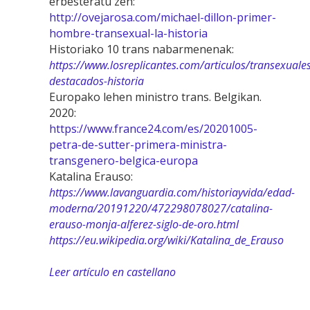
erbesteratu zen:
http://ovejarosa.com/michael-dillon-primer-
hombre-transexual-la-historia
Historiako 10 trans nabarmenenak:
https://www.losreplicantes.com/articulos/transexuales
destacados-historia
Europako lehen ministro trans. Belgikan.
2020:
https://www.france24.com/es/20201005-
petra-de-sutter-primera-ministra-
transgenero-belgica-europa
Katalina Erauso:
https://www.lavanguardia.com/historiayvida/edad-
moderna/20191220/472298078027/catalina-
erauso-monja-alferez-siglo-de-oro.html
https://eu.wikipedia.org/wiki/Katalina_de_Erauso
Leer artículo en castellano