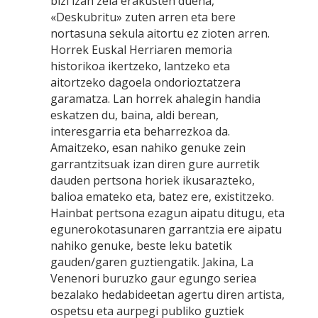
bizi izan zela erakusten duena,
«Deskubritu» zuten arren eta bere
nortasuna sekula aitortu ez zioten arren.
Horrek Euskal Herriaren memoria
historikoa ikertzeko, lantzeko eta
aitortzeko dagoela ondorioztatzera
garamatza. Lan horrek ahalegin handia
eskatzen du, baina, aldi berean,
interesgarria eta beharrezkoa da.
Amaitzeko, esan nahiko genuke zein
garrantzitsuak izan diren gure aurretik
dauden pertsona horiek ikusarazteko,
balioa emateko eta, batez ere, existitzeko.
Hainbat pertsona ezagun aipatu ditugu, eta
egunerokotasunaren garrantzia ere aipatu
nahiko genuke, beste leku batetik
gauden/garen guztiengatik. Jakina, La
Venenori buruzko gaur egungo seriea
bezalako hedabideetan agertu diren artista,
ospetsu eta aurpegi publiko guztiek