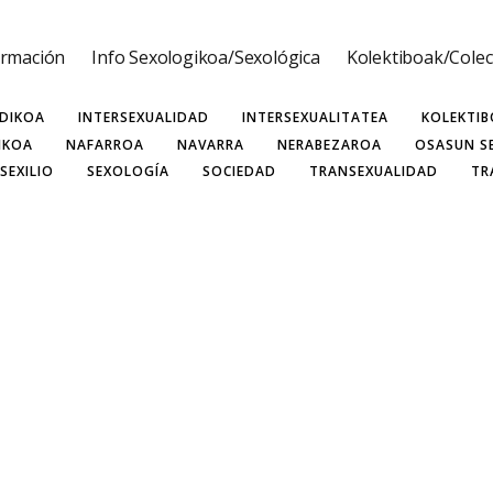
ormación
Info Sexologikoa/Sexológica
Kolektiboak/Colec
ASEXUALITATEA
BISEXUALIDAD
BISEXUALITATEA
COLEC
MINISMO
FEMINISMOA
GIZA ESKUBIDEAK
GIZARTEA
H
IDIKOA
INTERSEXUALIDAD
INTERSEXUALITATEA
KOLEKTI
IKOA
NAFARROA
NAVARRA
NERABEZAROA
OSASUN S
SEXILIO
SEXOLOGÍA
SOCIEDAD
TRANSEXUALIDAD
TR