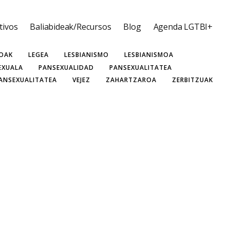
tivos
Baliabideak/Recursos
Blog
Agenda LGTBI+
TIVOS
DERECHOS HUMANOS
DRAG
EFEMERIDEAK
AURTZAROA
HOMOSEXUALIDAD
HOMOSEXUALITATEA
BOAK
LEGEA
LESBIANISMO
LESBIANISMOA
EXUALA
PANSEXUALIDAD
PANSEXUALITATEA
ANSEXUALITATEA
VEJEZ
ZAHARTZAROA
ZERBITZUAK