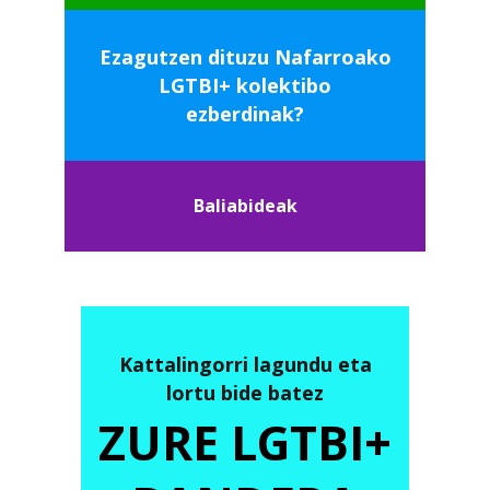
Ezagutzen dituzu Nafarroako
LGTBI+ kolektibo
ezberdinak?
Baliabideak
Kattalingorri lagundu eta
lortu bide batez
ZURE LGTBI+