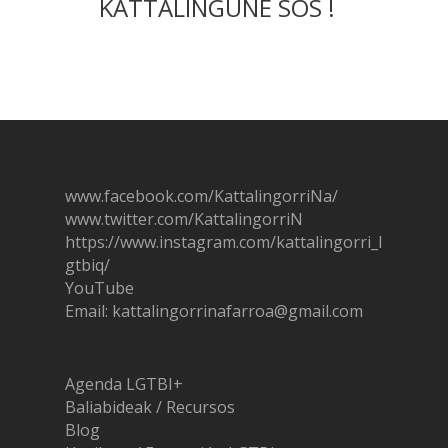
KATTALINGUNE SOS !
www.facebook.com/KattalingorriNa/
www.twitter.com/KattalingorriN
https://www.instagram.com/ka
t
talingorri_l
gtbiq/
YouTube
Email: kattalingorrinafarroa@gmail.com
Agenda LGTBI+
Baliabideak / Recursos
Blog