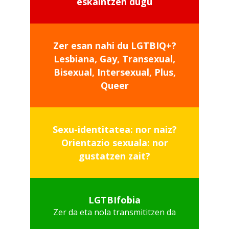
eskaintzen dugu
Zer esan nahi du LGTBIQ+?
Lesbiana, Gay, Transexual,
Bisexual, Intersexual, Plus,
Queer
Sexu-identitatea:
nor naiz?
Orientazio sexuala
: nor
gustatzen zait?
LGTBIfobia
Zer da eta nola transmititzen da