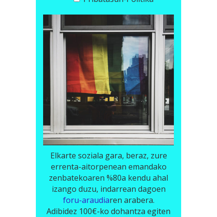
Elkarte soziala gara, beraz, zure
errenta-aitorpenean emandako
zenbatekoaren %80a kendu ahal
izango duzu, indarrean dagoen
foru-araudia
ren arabera.
Adibidez 100€-ko dohantza egiten