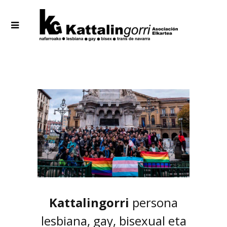
Kattalingorri
persona
lesbiana, gay, bisexual eta