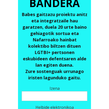
BANDERA
Babes gaitzazu proiektu anitz
eta integratzaile hau
garatzen, duela 20 urte baino
gehiagotik sortua eta
Nafarroako hainbat
kolektibo biltzen dituen
LGTBI+ pertsonen
eskubideen defentsaren alde
lan egiten duena.
Zure sostenguak urrunago
iristen lagunduko gaitu.
Izena
Helbide elektronikoa