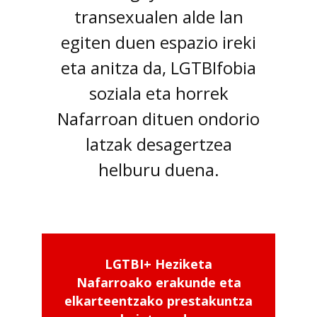
transexualen alde lan
egiten duen espazio ireki
eta anitza da, LGTBIfobia
soziala eta horrek
Nafarroan dituen ondorio
latzak desagertzea
helburu duena.
LGTBI+ Heziketa
Nafarroako erakunde eta
elkarteentzako prestakuntza