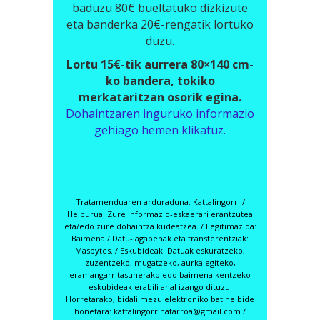
baduzu 80€ bueltatuko dizkizute
eta banderka 20€-rengatik lortuko
duzu.
Lortu 15€-tik aurrera 80×140 cm-
ko bandera, tokiko
merkataritzan osorik egina.
Dohaintzaren inguruko informazio
gehiago hemen klikatuz.
Tratamenduaren arduraduna: Kattalingorri /
Helburua: Zure informazio-eskaerari erantzutea
eta/edo zure dohaintza kudeatzea. / Legitimazioa:
Baimena / Datu-lagapenak eta transferentziak:
Masbytes
. / Eskubideak: Datuak eskuratzeko,
zuzentzeko, mugatzeko, aurka egiteko,
eramangarritasunerako edo baimena kentzeko
eskubideak erabili ahal izango dituzu.
Horretarako, bidali mezu elektroniko bat helbide
honetara: kattalingorrinafarroa@gmail.com /