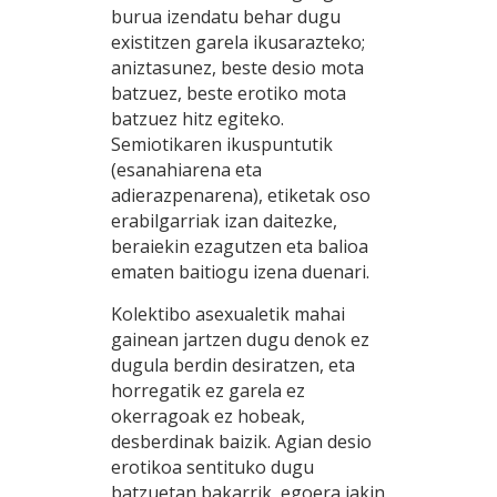
burua izendatu behar dugu
existitzen garela ikusarazteko;
aniztasunez, beste desio mota
batzuez, beste erotiko mota
batzuez hitz egiteko.
Semiotikaren ikuspuntutik
(esanahiarena eta
adierazpenarena), etiketak oso
erabilgarriak izan daitezke,
beraiekin ezagutzen eta balioa
ematen baitiogu izena duenari.
Kolektibo asexualetik mahai
gainean jartzen dugu denok ez
dugula berdin desiratzen, eta
horregatik ez garela ez
okerragoak ez hobeak,
desberdinak baizik. Agian desio
erotikoa sentituko dugu
batzuetan bakarrik, egoera jakin