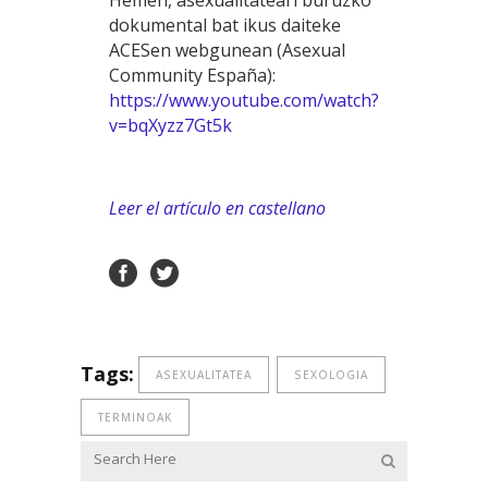
Hemen, asexualitateari buruzko
dokumental bat ikus daiteke
ACESen webgunean (Asexual
Community España):
https://www.youtube.com/watch?
v=bqXyzz7Gt5k
Leer el artículo en castellano
Tags:
ASEXUALITATEA
SEXOLOGIA
TERMINOAK