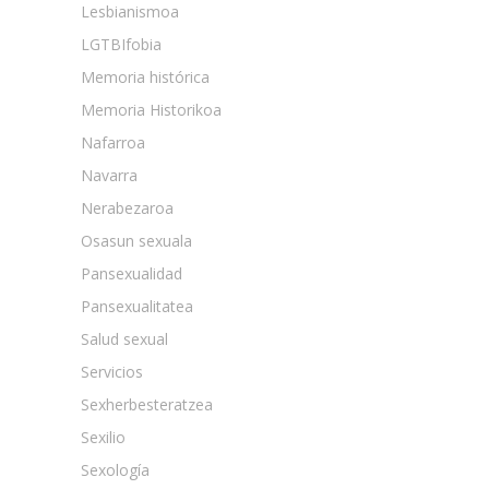
Lesbianismoa
LGTBIfobia
Memoria histórica
Memoria Historikoa
Nafarroa
Navarra
Nerabezaroa
Osasun sexuala
Pansexualidad
Pansexualitatea
Salud sexual
Servicios
Sexherbesteratzea
Sexilio
Sexología