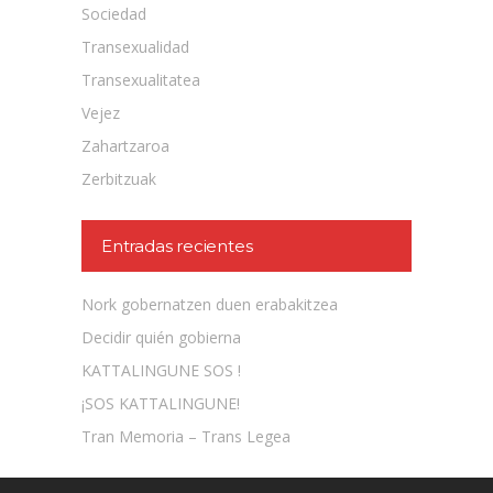
Sociedad
Transexualidad
Transexualitatea
Vejez
Zahartzaroa
Zerbitzuak
Entradas recientes
Nork gobernatzen duen erabakitzea
Decidir quién gobierna
KATTALINGUNE SOS !
¡SOS KATTALINGUNE!
Tran Memoria – Trans Legea