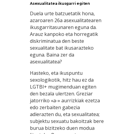
Asexualitatea ikusgarri egiten
Duela urte batzuetatik hona,
azaroaren 26a asexualitatearen
ikusgarritasunaren eguna da.
Arauz kanpoko eta horregatik
diskriminatua den beste
sexualitate bat ikusarazteko
eguna. Baina zer da
asexualitatea?
Hasteko, eta ikuspuntu
sexologikotik, hitz hau ez da
LGTBI+ mugimenduan egiten
den bezala ulertzen. Greziar
jatorriko «a-» aurrizkiak ezetza
edo zerbaiten gabezia
adierazten du, eta sexualitatea;
subjektu sexuatu bakoitzak bere
burua bizitzeko duen modua