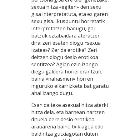
sexua hitza «egiten» den sexu
gisa interpretatuta, eta ez garen
sexu gisa. Ikuspuntu horretatik
interpretatzen badugu, gai
batzuk eztabaidara ateratzen
dira: zeri esaten diogu «sexua
izatea»? Zer da erotika? Zeri
deitzen diogu desio erotikoa
sentitzea? Agian ezin izango
diegu galdera horiei erantzun,
baina «nahasmen» horren
inguruko elkarrizketa bat garatu
ahal izango dugu.
Esan daiteke asexual hitza aterki
hitza dela, eta barnean hartzen
dituela bere desio erotikoa
arauarena baino txikiagoa edo
baldintza gutxiagotan duten