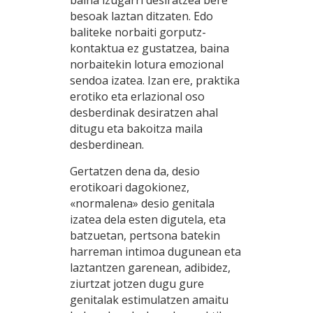
baina izugarri desiratzea bere
besoak laztan ditzaten. Edo
baliteke norbaiti gorputz-
kontaktua ez gustatzea, baina
norbaitekin lotura emozional
sendoa izatea. Izan ere, praktika
erotiko eta erlazional oso
desberdinak desiratzen ahal
ditugu eta bakoitza maila
desberdinean.
Gertatzen dena da, desio
erotikoari dagokionez,
«normalena» desio genitala
izatea dela esten digutela, eta
batzuetan, pertsona batekin
harreman intimoa dugunean eta
laztantzen garenean, adibidez,
ziurtzat jotzen dugu gure
genitalak estimulatzen amaitu