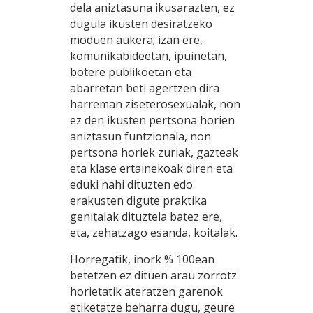
dela aniztasuna ikusarazten, ez
dugula ikusten desiratzeko
moduen aukera; izan ere,
komunikabideetan, ipuinetan,
botere publikoetan eta
abarretan beti agertzen dira
harreman ziseterosexualak, non
ez den ikusten pertsona horien
aniztasun funtzionala, non
pertsona horiek zuriak, gazteak
eta klase ertainekoak diren eta
eduki nahi dituzten edo
erakusten digute praktika
genitalak dituztela batez ere,
eta, zehatzago esanda, koitalak.
Horregatik, inork % 100ean
betetzen ez dituen arau zorrotz
horietatik ateratzen garenok
etiketatze beharra dugu, geure