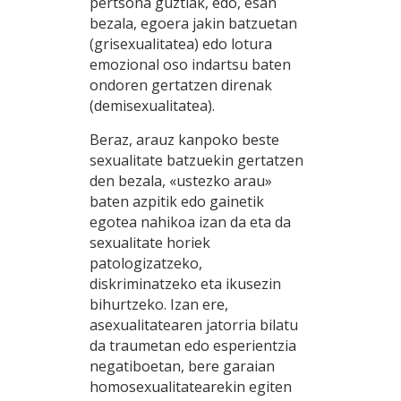
pertsona guztiak, edo, esan
bezala, egoera jakin batzuetan
(grisexualitatea) edo lotura
emozional oso indartsu baten
ondoren gertatzen direnak
(demisexualitatea).
Beraz, arauz kanpoko beste
sexualitate batzuekin gertatzen
den bezala, «ustezko arau»
baten azpitik edo gainetik
egotea nahikoa izan da eta da
sexualitate horiek
patologizatzeko,
diskriminatzeko eta ikusezin
bihurtzeko. Izan ere,
asexualitatearen jatorria bilatu
da traumetan edo esperientzia
negatiboetan, bere garaian
homosexualitatearekin egiten