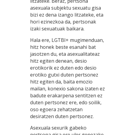
litzateke. Beraz, pertsona
asexuala subjektu sexuatu gisa
bizi ez dena izango litzateke, eta
hori ezinezkoa da, pertsonak
izaki sexuatuak baikara.
Hala ere, LGTBI+ mugimenduan,
hitz honek beste esanahi bat
jasotzen du, eta asexualitateaz
hitz egiten denean, desio
erotikorik ez duten edo desio
erotiko gutxi duten pertsonez
hitz egiten da, baita emozio
mailan, konexio sakona izaten ez
badute erakarpena sentitzen ez
duten pertsonez ere, edo soilik,
oso egoera zehatzetan
desiratzen duten pertsonez.
Asexuala sexurik gabeko
pertsona gisa ere uler genezake,