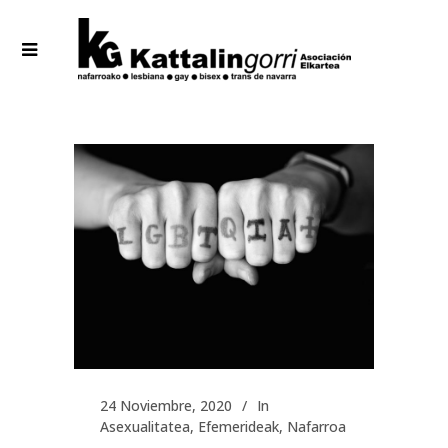
24 Noviembre, 2020
In
Asexualitatea
,
Efemerideak
,
Nafarroa