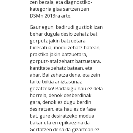
zen bezala, eta diagnostiko-
kategoria gisa sartzen zen
DSMn 2013ra arte.
Gaur egun, badirudi guztiok izan
behar dugula desio zehatz bat,
gorputz jakin batzuetara
bideratua, modu zehatz batean,
praktika jakin batzuetara,
gorputz-atal zehatz batzuetara,
kantitate zehatz batean, eta
abar. Bai zehatza dena, eta zein
tarte txikia aniztasunaz
gozatzeko! Badakigu hau ez dela
horrela, denok desberdinak
gara, denok ez dugu berdin
desiratzen, eta hau ez da fase
bat, gure desiratzeko modua
bakar eta errepikaezina da.
Gertatzen dena da gizartean ez