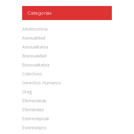
Categorías
Adolescencia
Asexualidad
Asexualitatea
Bisexualidad
Bisexualitatea
Colectivos
Derechos Humanos
Drag
Efemerideak
Efemérides
Estereotipoak
Estereotipos