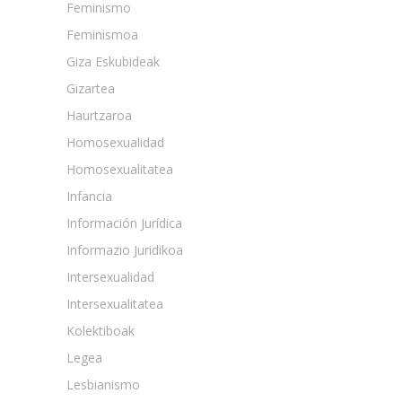
Feminismo
Feminismoa
Giza Eskubideak
Gizartea
Haurtzaroa
Homosexualidad
Homosexualitatea
Infancia
Información Jurídica
Informazio Juridikoa
Intersexualidad
Intersexualitatea
Kolektiboak
Legea
Lesbianismo