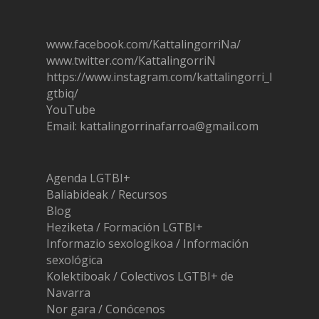
www.facebook.com/KattalingorriNa/
www.twitter.com/KattalingorriN
https://www.instagram.com/ka
t
talingorri_l
gtbiq/
YouTube
Email: kattalingorrinafarroa@gmail.com
Agenda LGTBI+
Baliabideak / Recursos
Blog
Heziketa / Formación LGTBI+
Informazio sexologikoa / Información
sexológica
Kolektiboak / Colectivos LGTBI+ de
Navarra
Nor gara / Conócenos