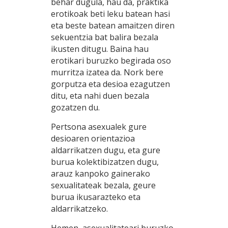
behar dugula, hau da, praktika
erotikoak beti leku batean hasi
eta beste batean amaitzen diren
sekuentzia bat balira bezala
ikusten ditugu. Baina hau
erotikari buruzko begirada oso
murritza izatea da. Nork bere
gorputza eta desioa ezagutzen
ditu, eta nahi duen bezala
gozatzen du.
Pertsona asexualek gure
desioaren orientazioa
aldarrikatzen dugu, eta gure
burua kolektibizatzen dugu,
arauz kanpoko gainerako
sexualitateak bezala, geure
burua ikusarazteko eta
aldarrikatzeko.