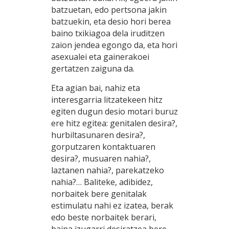
batzuetan, edo pertsona jakin
batzuekin, eta desio hori berea
baino txikiagoa dela iruditzen
zaion jendea egongo da, eta hori
asexualei eta gainerakoei
gertatzen zaiguna da.
Eta agian bai, nahiz eta
interesgarria litzatekeen hitz
egiten dugun desio motari buruz
ere hitz egitea: genitalen desira?,
hurbiltasunaren desira?,
gorputzaren kontaktuaren
desira?, musuaren nahia?,
laztanen nahia?, parekatzeko
nahia?… Baliteke, adibidez,
norbaitek bere genitalak
estimulatu nahi ez izatea, berak
edo beste norbaitek berari,