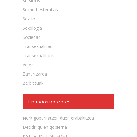
Servicios
Sexherbesteratzea
Sexilio
Sexología
Sociedad
Transexualidad
Transexualitatea
Vejez
Zahartzaroa
Zerbitzuak
Entradas recientes
Nork gobernatzen duen erabakitzea
Decidir quién gobierna
KATTALINGUNE SOS !