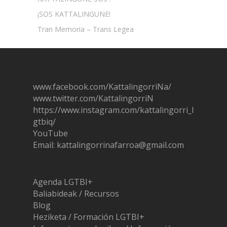
¡SOS KATTALINGUNE!
Tran Memoria – Trans Legea
www.facebook.com/KattalingorriNa/
www.twitter.com/KattalingorriN
https://www.instagram.com/ka
t
talingorri_l
gtbiq/
YouTube
Email: kattalingorrinafarroa@gmail.com
Agenda LGTBI+
Baliabideak / Recursos
Blog
Heziketa / Formación LGTBI+