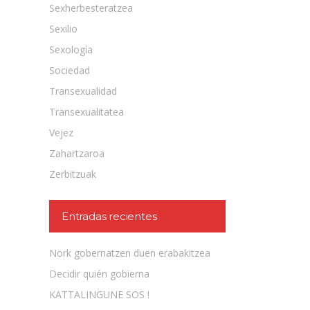
Sexherbesteratzea
Sexilio
Sexología
Sociedad
Transexualidad
Transexualitatea
Vejez
Zahartzaroa
Zerbitzuak
Entradas recientes
Nork gobernatzen duen erabakitzea
Decidir quién gobierna
KATTALINGUNE SOS !