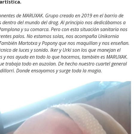
rtística.
onentes de MARUXAK. Grupo creado en 2019 en el barrio de
s dentro del mundo del drag. Al principio nos dedicábamos a
Pamplona y su comarca. Pero con esta situación sanitaria nos
erentes palos. No estamos solas, nos acompaña Unikornia
 También Martotxa y Popony que nos maquillan y nos enseñan.
cnico de luces y sonido. Iker y Urki son los que manejan el
rás y nos ayuda en todo lo que hacemos, también es MARUXAK.
e trabaja todo en auzolan. De hecho nuestro cuartel general
dillorri. Donde ensayamos y surge toda la magia.