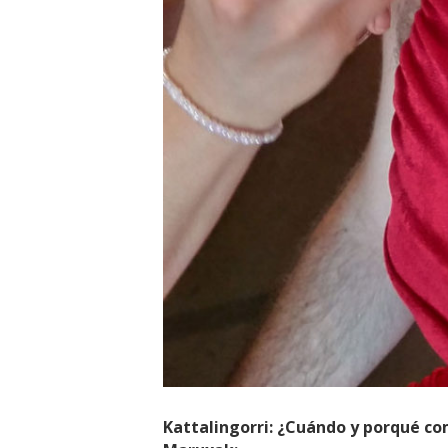
Kattalingorri: ¿Cuándo y porqué co