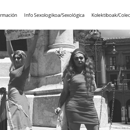
ormación
Info Sexologikoa/Sexológica
Kolektiboak/Colec