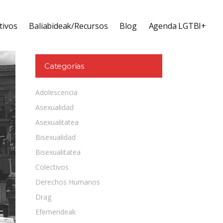
tivos
Baliabideak/Recursos
Blog
Agenda LGTBI+
Categorías
Adolescencia
Asexualidad
Asexualitatea
Bisexualidad
Bisexualitatea
Colectivos
Derechos Humanos
Drag
Efemerideak